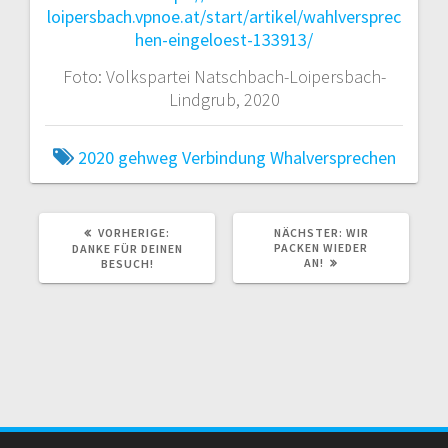
loipersbach.vpnoe.at/start/artikel/wahlversprec
hen-eingeloest-133913/
Foto: Volkspartei Natschbach-Loipersbach-
Lindgrub, 2020
2020
gehweg
Verbindung
Whalversprechen
VORHERIGER
NÄCHSTER
VORHERIGE:
NÄCHSTER:
WIR
BEITRAG:
BEITRAG:
PACKEN WIEDER
DANKE FÜR DEINEN
AN!
BESUCH!