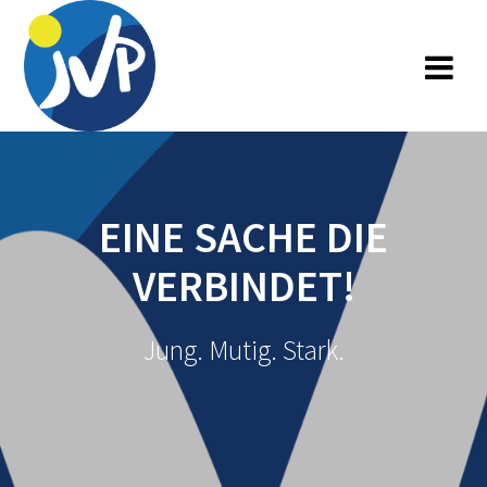
Zum
Inhalt
springen
EINE SACHE DIE
VERBINDET!
Jung. Mutig. Stark.