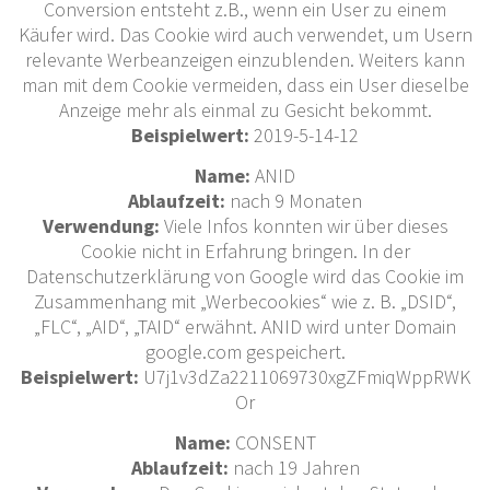
Conversion entsteht z.B., wenn ein User zu einem
Käufer wird. Das Cookie wird auch verwendet, um Usern
relevante Werbeanzeigen einzublenden. Weiters kann
man mit dem Cookie vermeiden, dass ein User dieselbe
Anzeige mehr als einmal zu Gesicht bekommt.
Beispielwert:
2019-5-14-12
Name:
ANID
Ablaufzeit:
nach 9 Monaten
Verwendung:
Viele Infos konnten wir über dieses
Cookie nicht in Erfahrung bringen. In der
Datenschutzerklärung von Google wird das Cookie im
Zusammenhang mit „Werbecookies“ wie z. B. „DSID“,
„FLC“, „AID“, „TAID“ erwähnt. ANID wird unter Domain
google.com gespeichert.
Beispielwert:
U7j1v3dZa2211069730xgZFmiqWppRWK
Or
Name:
CONSENT
Ablaufzeit:
nach 19 Jahren