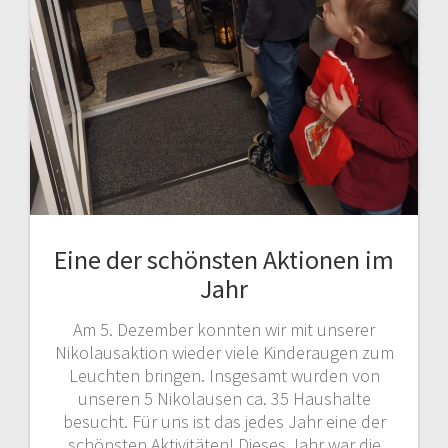
Eine der schönsten Aktionen im
Jahr
Am 5. Dezember konnten wir mit unserer
Nikolausaktion wieder viele Kinderaugen zum
Leuchten bringen. Insgesamt wurden von
unseren 5 Nikolausen ca. 35 Haushalte
besucht. Für uns ist das jedes Jahr eine der
schönsten Aktivitäten! Dieses Jahr war die