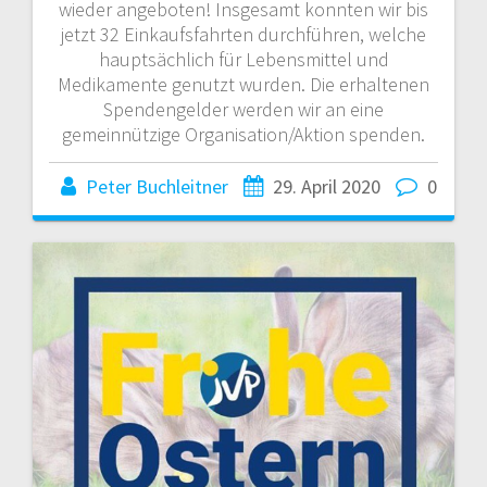
wieder angeboten! Insgesamt konnten wir bis
jetzt 32 Einkaufsfahrten durchführen, welche
hauptsächlich für Lebensmittel und
Medikamente genutzt wurden. Die erhaltenen
Spendengelder werden wir an eine
gemeinnützige Organisation/Aktion spenden.
Peter Buchleitner
29. April 2020
0