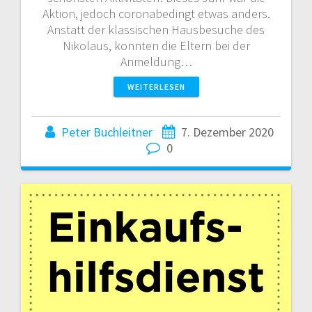
Aktion, jedoch coronabedingt etwas anders.
Anstatt der klassischen Hausbesuche des
Nikolaus, konnten die Eltern bei der
Anmeldung…
WEITERLESEN
Peter Buchleitner
7. Dezember 2020
0