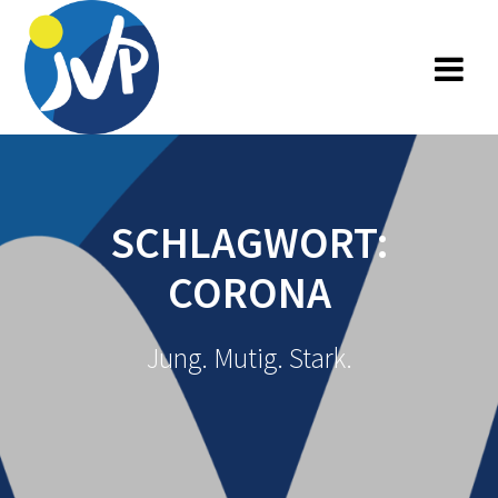
Zum
Inhalt
springen
SCHLAGWORT:
CORONA
Jung. Mutig. Stark.