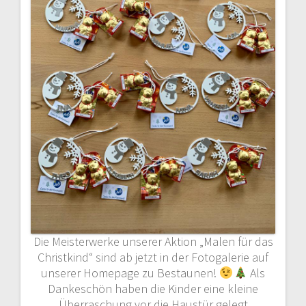
Die Meisterwerke unserer Aktion „Malen für das
Christkind“ sind ab jetzt in der Fotogalerie auf
unserer Homepage zu Bestaunen!
Als
Dankeschön haben die Kinder eine kleine
Überraschung vor die Haustür gelegt