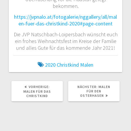
bekommen.
https://jvpnalo.at/fotogalerie/nggallery/all/mal
en-fuer-das-christkind-2020#page-content
Die JVP Natschbach-Loipersbach wünscht euch
ein frohes Weihnachtsfest im Kreise der Familie
und alles Gute für das kommende Jahr 2021!
2020
Christkind
Malen
VORHERIGER
NÄCHSTER
VORHERIGE:
NÄCHSTER:
MALEN
BEITRAG:
BEITRAG:
FÜR DEN
MALEN FÜR DAS
OSTERHASEN
CHRISTKIND