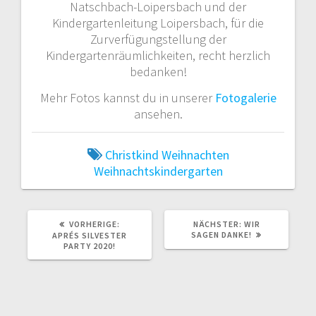
Natschbach-Loipersbach und der
Kindergartenleitung Loipersbach, für die
Zurverfügungstellung der
Kindergartenräumlichkeiten, recht herzlich
bedanken!
Mehr Fotos kannst du in unserer
Fotogalerie
ansehen.
Christkind
Weihnachten
Weihnachtskindergarten
VORHERIGER
NÄCHSTER
VORHERIGE:
NÄCHSTER:
WIR
BEITRAG:
BEITRAG:
SAGEN DANKE!
APRÉS SILVESTER
PARTY 2020!